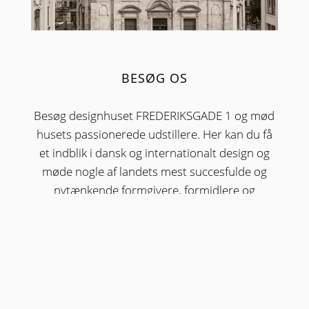
BESØG OS
Besøg designhuset FREDERIKSGADE 1 og mød
husets passionerede udstillere. Her kan du få
et indblik i dansk og internationalt design og
møde nogle af landets mest succesfulde og
nytænkende formgivere, formidlere og
designbrands. Husets showrooms og
designere kan besøges efter aftale med de
individuelle udstillere.
LÆS MERE OM
VISIT